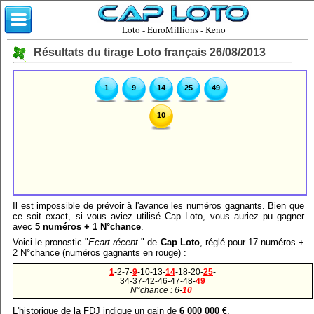
Loto - EuroMillions - Keno
Résultats du tirage Loto français 26/08/2013
1
9
14
25
49
10
Il est impossible de prévoir à l'avance les numéros gagnants. Bien que
ce soit exact, si vous aviez utilisé Cap Loto, vous auriez pu gagner
avec
5 numéros + 1 N°chance
.
Voici le pronostic "
Ecart récent
" de
Cap Loto
, réglé pour 17 numéros +
2 N°chance (numéros gagnants en rouge) :
1
-2-7-
9
-10-13-
14
-18-20-
25
-
34-37-42-46-47-48-
49
N°chance : 6-
10
L'historique de la FDJ indique un gain de
6 000 000 €
.