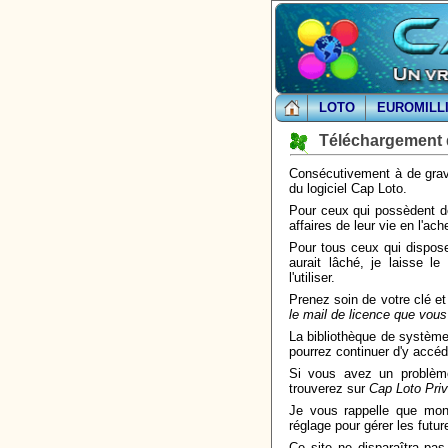
LOTO
EUROMILL
Téléchargement 
Consécutivement à de grave
du logiciel Cap Loto.
Pour ceux qui possèdent déj
affaires de leur vie en l'ach
Pour tous ceux qui dispose
aurait lâché, je laisse l
l'utiliser.
Prenez soin de votre clé et
le mail de licence que vous
La bibliothèque de système
pourrez continuer d'y accéd
Si vous avez un problèm
trouverez sur
Cap Loto Priv
Je vous rappelle que mon l
réglage pour gérer les futur
Ce site ne disparaîtra pas 