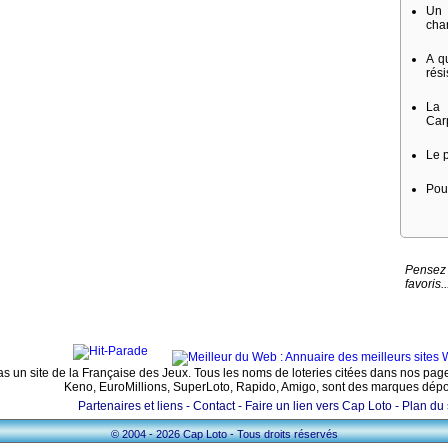
Un 
cha
A qu
rési
La
Car
Le 
Pou
Pensez 
favoris..
pas un site de la Française des Jeux. Tous les noms de loteries citées dans nos page
Keno, EuroMillions, SuperLoto, Rapido, Amigo, sont des marques dép
Partenaires et liens -
Contact -
Faire un lien vers Cap Loto -
Plan du 
© 2004 - 2026 Cap Loto - Tous droits réservés