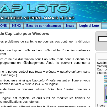
IONS
KENO
Base de connaissances
News
Logiciel Loto
de Cap Loto pour Windows
s problèmes de santé, je ne pourrais pas continuer la diffusion
à mon logiciel, qu'ils sachent qu'ils ont fait l'une des meilleures
etant.
nt d'une clé d'activation pour Cap Loto, mais dont le disque dur
e programme en téléchargement. Ainsi, ils pourront continuer à
Systè
statist
Cap Lo
 ne la perdez surtout pas (
nom + prénom + numéro qui sont dans
d'après 
 aviez reçu
).
s réducteurs ainsi que
Cap Loto Private
restent en ligne et vous
er avec le volet «
Mise à jour
» du logiciel.
e de base de données, utilisez
Loto Data Creator
que vous
ate
.
ogiciel est réglable, et qu'il suffit de modifier les fichiers de
es modifications des loteries.
Il gère
puisqu'il est hébergé sur free.fr. Il sera certainement encore là