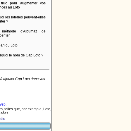
truc pour augmenter vos
nces au Loto
oi les loteries peuvent-elles
ster ?
 méthode d'Albumaz de
penteri
pari du Loto
rquoi le nom de Cap Loto ?
à ajouter Cap Loto dans vos
.
s, telles que, par exemple, Loto,
osées.
site