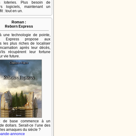
es loteries. Plus besoin de
urs logiciels, maintenant un
fit : tout en un.
Roman :
Reborn Express
à une technologie de pointe,
n Express propose aux
les plus riches de localiser
incarnation après leur décès,
'ils récupèrent leur fortune
r vie future.
ix de base commence à un
 de dollars. Serait-ce l’une des
lles arnaques du siècle ?
 bande-annonce