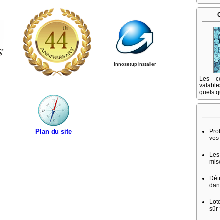
Innosetup installer
Les co
valable
quels q
Plan du site
Pro
vos
Les
mis
Dét
dans
Lot
sûr