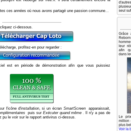
d'autr
plusie
outes ces années où nous avons partagé une passion commune...
seul suf
 cliquez ci-dessous.
Grâce 
Rebor
hommes 
leur ré
élécharge, profitez-en pour regarder :
afin qu
dans leu
giciel est en période de démonstration afin que vous puissiez
ur l'icône d'installation, si un écran
SmartScreen
apparaissait,
omplémentaires
puis sur
Exécuter quand même
. Il n'y a pas de
Le pr
 le voir sur le rapport antivirus ci-dessus.
million
plus be
Voir la