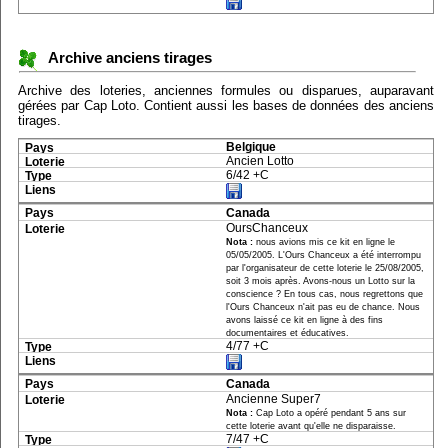
Archive anciens tirages
Archive des loteries, anciennes formules ou disparues, auparavant
gérées par Cap Loto. Contient aussi les bases de données des anciens
tirages.
Belgique
Ancien Lotto
6/42 +C
Canada
OursChanceux
Nota :
nous avions mis ce kit en ligne le
05/05/2005. L'Ours Chanceux a été interrompu
par l'organisateur de cette loterie le 25/08/2005,
soit 3 mois après. Avons-nous un Lotto sur la
conscience ? En tous cas, nous regrettons que
l'Ours Chanceux n'ait pas eu de chance. Nous
avons laissé ce kit en ligne à des fins
documentaires et éducatives.
4/77 +C
Canada
Ancienne Super7
Nota :
Cap Loto a opéré pendant 5 ans sur
cette loterie avant qu'elle ne disparaisse.
7/47 +C