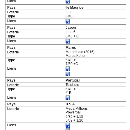
Ile Maurice
Loto
6/40
Japon
Loto 6
6/43 + C
Maroc
Maroc Loto (2016)
Maroc Keno
6/49 +C
7/50 +C
Portugal
TotoLoto
6/49 +C
*1B
U.S.A
Mega Millions
Powerball
5/75 + 1/15
5/69 + 1/26