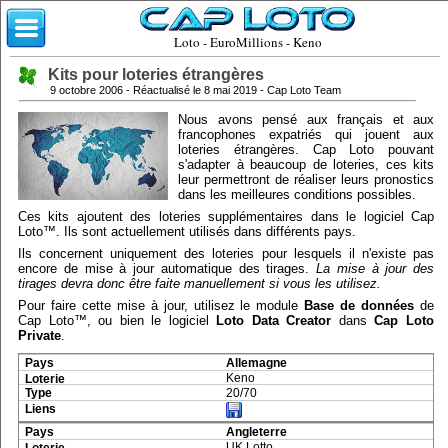
Loto - EuroMillions - Keno
Kits pour loteries étrangères
9 octobre 2006 - Réactualisé le 8 mai 2019 - Cap Loto Team
Nous avons pensé aux français et aux
francophones expatriés qui jouent aux
loteries étrangères. Cap Loto pouvant
s'adapter à beaucoup de loteries, ces kits
leur permettront de réaliser leurs pronostics
dans les meilleures conditions possibles.
Ces kits ajoutent des loteries supplémentaires dans le logiciel Cap
Loto™. Ils sont actuellement utilisés dans différents pays.
Ils concernent uniquement des loteries pour lesquels il n'existe pas
encore de mise à jour automatique des tirages.
La mise à jour des
tirages devra donc être faite manuellement si vous les utilisez.
Pour faire cette mise à jour, utilisez le module
Base de données
de
Cap Loto™, ou bien le logiciel
Loto Data Creator
dans
Cap Loto
Private
.
Allemagne
Keno
20/70
Angleterre
UK Lotto