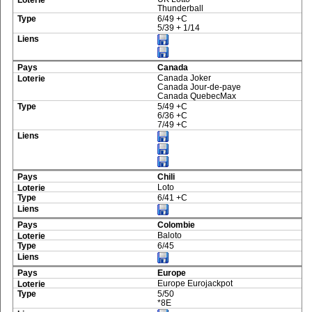
Thunderball
6/49 +C
5/39 + 1/14
Canada
Canada Joker
Canada Jour-de-paye
Canada QuebecMax
5/49 +C
6/36 +C
7/49 +C
Chili
Loto
6/41 +C
Colombie
Baloto
6/45
Europe
Europe Eurojackpot
5/50
*8E