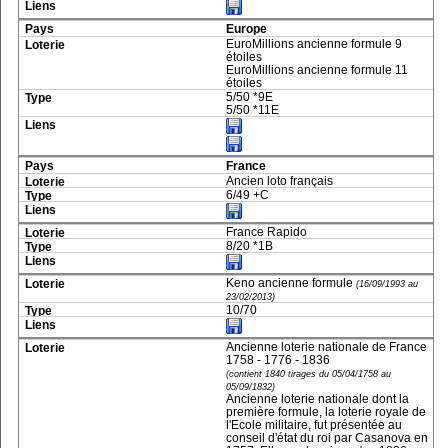
Europe
EuroMillions ancienne formule 9
étoiles
EuroMillions ancienne formule 11
étoiles
5/50 *9E
5/50 *11E
France
Ancien loto français
6/49 +C
France Rapido
8/20 *1B
Keno ancienne formule
(16/09/1993 au
23/02/2013)
10/70
Ancienne loterie nationale de France
1758 - 1776 - 1836
(contient 1840 tirages du 05/04/1758 au
05/09/1832)
Ancienne loterie nationale dont la
première formule, la loterie royale de
l'Ecole militaire, fut présentée au
conseil d'état du roi par Casanova en