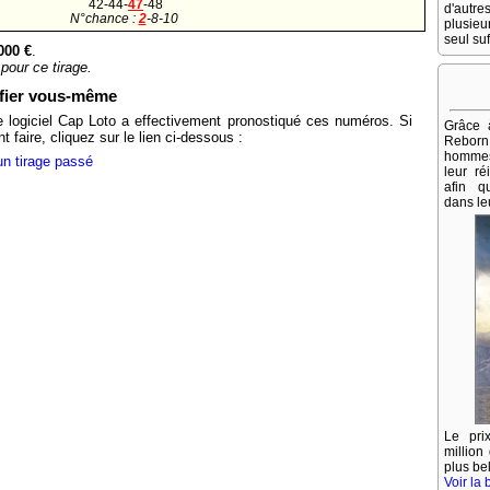
42-44-
47
-48
d'autr
N°chance :
2
-8-10
plusie
seul suf
000 €
.
pour ce tirage.
ifier vous-même
e logiciel Cap Loto a effectivement pronostiqué ces numéros. Si
Grâce 
aire, cliquez sur le lien ci-dessous :
Rebor
hommes 
un tirage passé
leur ré
afin qu
dans leu
Le pr
million
plus be
Voir la