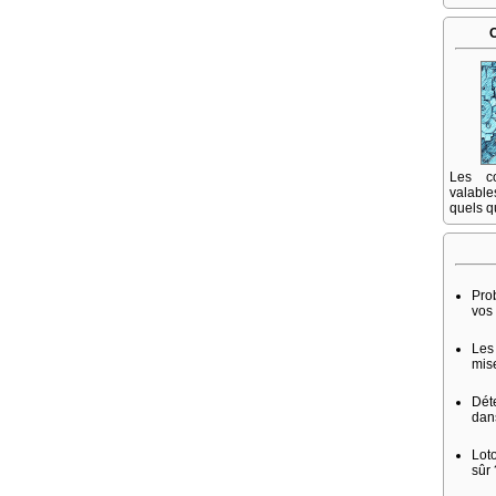
Les co
valable
quels q
Pro
vos
Les
mis
Dét
dans
Lot
sûr