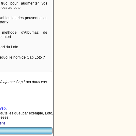
truc pour augmenter vos
nces au Loto
oi les loteries peuvent-elles
ster ?
 méthode d'Albumaz de
penteri
pari du Loto
rquoi le nom de Cap Loto ?
à ajouter Cap Loto dans vos
.
s, telles que, par exemple, Loto,
osées.
site