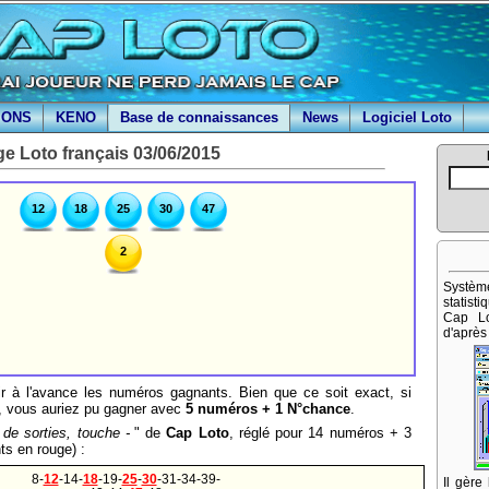
IONS
KENO
Base de connaissances
News
Logiciel Loto
ge Loto français 03/06/2015
12
18
25
30
47
2
Systè
statist
Cap Lo
d'après 
ir à l'avance les numéros gagnants. Bien que ce soit exact, si
o, vous auriez pu gagner avec
5 numéros + 1 N°chance
.
de sorties, touche -
" de
Cap Loto
, réglé pour 14 numéros + 3
s en rouge) :
8-
12
-14-
18
-19-
25
-
30
-31-34-39-
Il gère