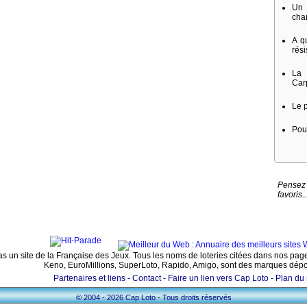
Un 
cha
A qu
rési
La
Car
Le 
Pou
Pensez 
favoris..
pas un site de la Française des Jeux. Tous les noms de loteries citées dans nos page
Keno, EuroMillions, SuperLoto, Rapido, Amigo, sont des marques dép
Partenaires et liens -
Contact -
Faire un lien vers Cap Loto -
Plan du 
© 2004 - 2026 Cap Loto - Tous droits réservés