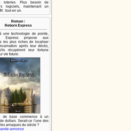
es loteries. Plus besoin de
urs logiciels, maintenant un
fit : tout en un.
Roman :
Reborn Express
à une technologie de pointe,
n Express propose aux
les plus riches de localiser
incarnation après leur décès,
'ils récupèrent leur fortune
r vie future.
ix de base commence à un
 de dollars. Serait-ce l’une des
lles arnaques du siècle ?
 bande-annonce