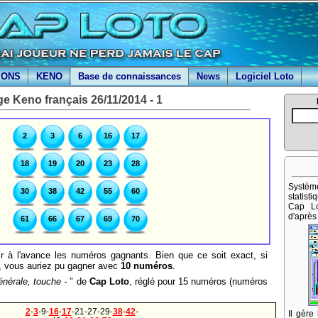
IONS
KENO
Base de connaissances
News
Logiciel Loto
ge Keno français 26/11/2014 - 1
2
3
6
16
17
18
19
20
23
28
Systè
30
38
42
55
60
statist
Cap Lo
d'après 
61
66
67
69
70
ir à l'avance les numéros gagnants. Bien que ce soit exact, si
o, vous auriez pu gagner avec
10 numéros
.
nérale, touche -
" de
Cap Loto
, réglé pour 15 numéros (numéros
2
-
3
-9-
16
-
17
-21-27-29-
38
-
42
-
Il gère