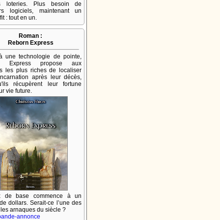
es loteries. Plus besoin de
urs logiciels, maintenant un
fit : tout en un.
Roman :
Reborn Express
à une technologie de pointe,
n Express propose aux
les plus riches de localiser
incarnation après leur décès,
'ils récupèrent leur fortune
r vie future.
ix de base commence à un
 de dollars. Serait-ce l’une des
lles arnaques du siècle ?
 bande-annonce