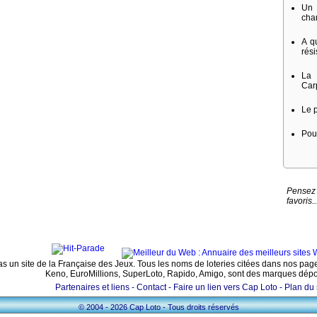
Un 
cha
A qu
rési
La
Car
Le 
Pou
Pensez 
favoris..
pas un site de la Française des Jeux. Tous les noms de loteries citées dans nos page
Keno, EuroMillions, SuperLoto, Rapido, Amigo, sont des marques dép
Partenaires et liens -
Contact -
Faire un lien vers Cap Loto -
Plan du 
© 2004 - 2026 Cap Loto - Tous droits réservés