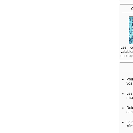
Les co
valable
quels q
Pro
vos
Les
mis
Dét
dans
Lot
sûr