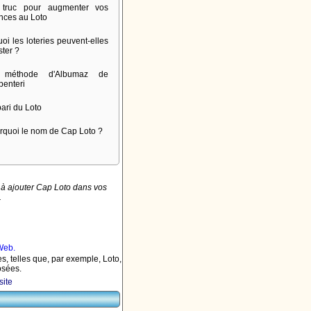
truc pour augmenter vos
nces au Loto
oi les loteries peuvent-elles
ster ?
 méthode d'Albumaz de
penteri
pari du Loto
rquoi le nom de Cap Loto ?
à ajouter Cap Loto dans vos
.
s, telles que, par exemple, Loto,
osées.
site