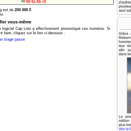
48-
60
-
61
-
66
-
70
d'autr
plusie
g est de
200 000 €
.
seul suf
nu.
ifier vous-même
e logiciel Cap Loto a effectivement pronostiqué ces numéros. Si
aire, cliquez sur le lien ci-dessous :
Grâce 
Rebor
un tirage passé
hommes 
leur ré
afin qu
dans leu
Le pr
million
plus be
Voir la